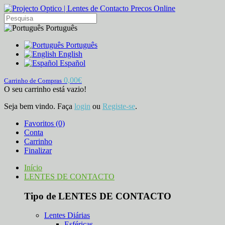
Português
Português
English
Español
0,00€
Carrinho de Compras
O seu carrinho está vazio!
Seja bem vindo. Faça
login
ou
Registe-se
.
Favoritos (0)
Conta
Carrinho
Finalizar
Início
LENTES DE CONTACTO
Tipo de LENTES DE CONTACTO
Lentes Diárias
Esféricas