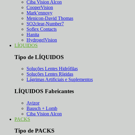
Ciba Vision Alcon
CooperVision
Mark’ennovy
Menicon-David Thomas
SO2clear-Number7
Soflex Contacts
Hanita
HydrogelVision
LÍQUIDOS
Tipo de LÍQUIDOS
Soluções Lentes Hidrófilas
Soluções Lentes Rígidas
Lágrimas Artificiais e Suplementos
LÍQUIDOS Fabricantes
Avizor
Bausch + Lomb
Ciba Vision Alcon
PACKS
Tipo de PACKS