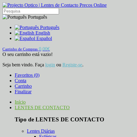
Português
Português
English
Español
0,00€
Carrinho de Compras
O seu carrinho está vazio!
Seja bem vindo. Faça
login
ou
Registe-se
.
Favoritos (0)
Conta
Carrinho
Finalizar
Início
LENTES DE CONTACTO
Tipo de LENTES DE CONTACTO
Lentes Diárias
Esféricas