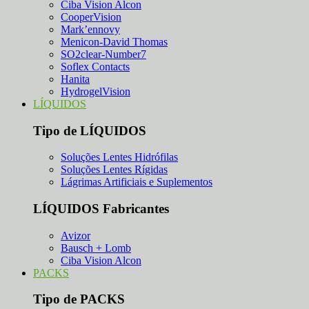
Ciba Vision Alcon
CooperVision
Mark’ennovy
Menicon-David Thomas
SO2clear-Number7
Soflex Contacts
Hanita
HydrogelVision
LÍQUIDOS
Tipo de LÍQUIDOS
Soluções Lentes Hidrófilas
Soluções Lentes Rígidas
Lágrimas Artificiais e Suplementos
LÍQUIDOS Fabricantes
Avizor
Bausch + Lomb
Ciba Vision Alcon
PACKS
Tipo de PACKS