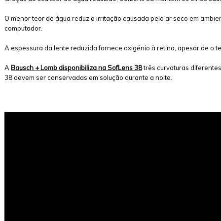
O menor teor de água reduz a irritação causada pelo ar seco em ambi
computador.
A espessura da lente reduzida fornece oxigénio à retina, apesar de o t
A
Bausch + Lomb disponibiliza na SofLens 38
três curvaturas diferente
38 devem ser conservadas em solução durante a noite.