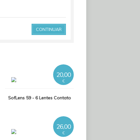
CONTINUAR
20,00
€
SofLens 59 - 6 Lentes Contato
26,00
€