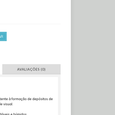
AR
AVALIAÇÕES (0)
tente à formação de depósitos de
 visual.
veis ​​e húmidos.