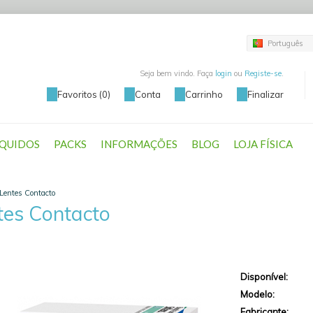
Português
Seja bem vindo. Faça
login
ou
Registe-se
.
Favoritos (0)
Conta
Carrinho
Finalizar
ÍQUIDOS
PACKS
INFORMAÇÕES
BLOG
LOJA FÍSICA
Lentes Contacto
tes Contacto
Disponível:
Modelo:
Fabricante: