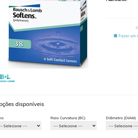
S
Fazer um 
pções disponíveis
ho
Raio Curvatura (BC)
Diâmetro (DIAM)