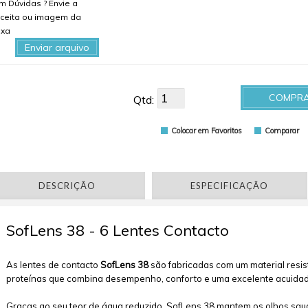
m Dúvidas ? Envie a
ceita ou imagem da
ixa
Enviar arquivo
COMPR
Qtd:
Colocar em Favoritos
Comparar
DESCRIÇÃO
ESPECIFICAÇÃO
SofLens 38 - 6 Lentes Contacto
As lentes de contacto
SofLens 38
são fabricadas com um material resis
proteínas que combina desempenho, conforto e uma excelente acuidade
Graças ao seu teor de água reduzido, SofLens 38 mantem os olhos saudá