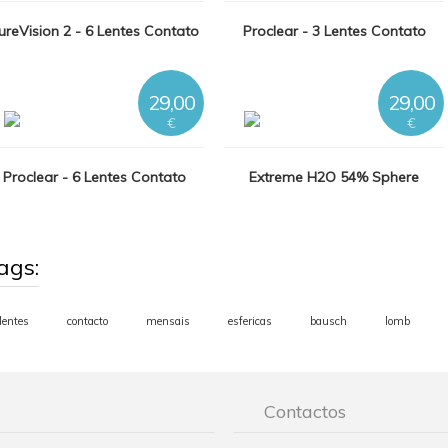
ureVision 2 - 6 Lentes Contato
Proclear - 3 Lentes Contato
29,00
29,00
€
€
Proclear - 6 Lentes Contato
Extreme H2O 54% Sphere
ags:
lentes
contacto
mensais
esfericas
bausch
lomb
Contactos