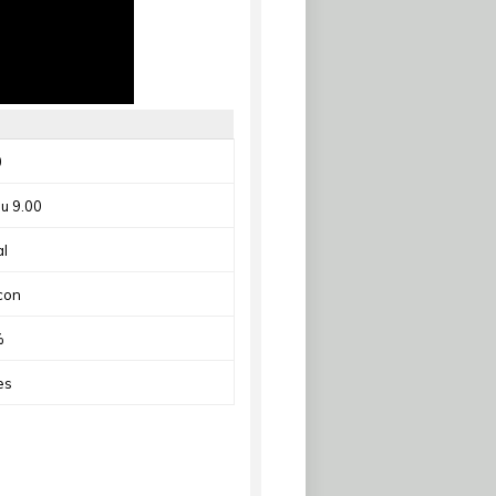
0
ou 9.00
l
con
%
es