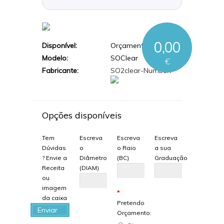
0,00
Disponível:
Orçamento
Modelo:
SOClear
€
Fabricante:
SO2clear-Number7
Opções disponíveis
Tem
Escreva
Escreva
Escreva
Dúvidas
o
o Raio
a sua
? Envie a
Diâmetro
(BC)
Graduação
Receita
(DIAM)
ou
imagem
*
da caixa
Pretendo
Enviar
Orçamento:
arquivo