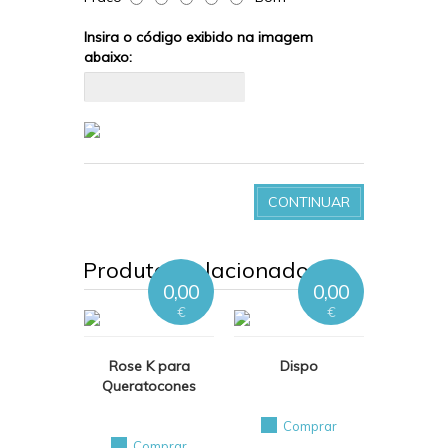
Insira o código exibido na imagem
abaixo:
CONTINUAR
Produtos relacionados
0,00
0,00
€
€
Rose K para
Dispo
Queratocones
Comprar
Comprar