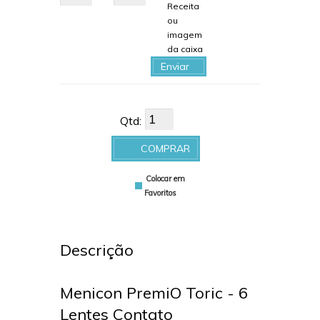
Receita
ou
imagem
da caixa
Enviar
arquivo
Qtd:
COMPRAR
Colocar em
Favoritos
Descrição
Menicon PremiO Toric - 6
Lentes Contato