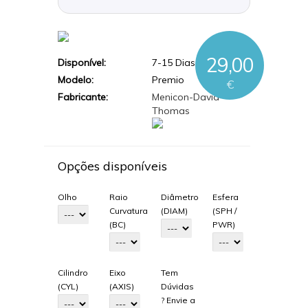
29,00
Disponível:
7-15 Dias Úteis
Modelo:
Premio
€
Fabricante:
Menicon-David
Thomas
Opções disponíveis
Olho
Raio
Diâmetro
Esfera
Curvatura
(DIAM)
(SPH /
(BC)
PWR)
Cilindro
Eixo
Tem
(CYL)
(AXIS)
Dúvidas
? Envie a