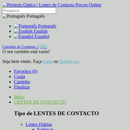
Português
Português
English
Español
0,00€
Carrinho de Compras
O seu carrinho está vazio!
Seja bem vindo. Faça
login
ou
Registe-se
.
Favoritos (0)
Conta
Carrinho
Finalizar
Início
LENTES DE CONTACTO
Tipo de LENTES DE CONTACTO
Lentes Diárias
Esféricas