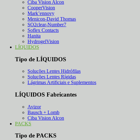
Ciba Vision Alcon
CooperVision
Mark’ennovy
Menicon-David Thomas
SO2clear-Number7
Soflex Contacts
Hanita
HydrogelVision
LÍQUIDOS
Tipo de LÍQUIDOS
Soluções Lentes Hidrófilas
Soluções Lentes Rígidas
Lágrimas Artificiais e Suplementos
LÍQUIDOS Fabricantes
Avizor
Bausch + Lomb
Ciba Vision Alcon
PACKS
Tipo de PACKS