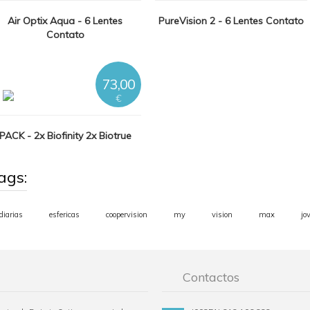
Air Optix Aqua - 6 Lentes
PureVision 2 - 6 Lentes Contato
Contato
73,00
€
PACK - 2x Biofinity 2x Biotrue
ags:
diarias
esfericas
coopervision
my
vision
max
jo
Contactos