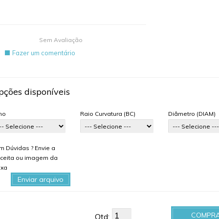
Sem Avaliação
Fazer um comentário
pções disponíveis
ho
Raio Curvatura (BC)
Diâmetro (DIAM)
m Dúvidas ? Envie a
ceita ou imagem da
ixa
Enviar arquivo
COMPR
Qtd: