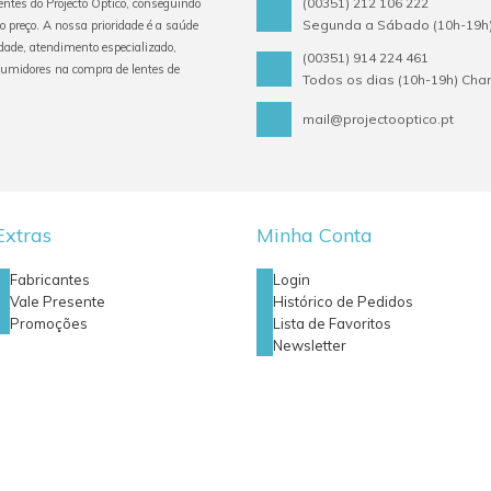
(00351) 212 106 222
tentes do Projecto Optico, conseguindo
Segunda a Sábado (10h-19h)
o preço. A nossa prioridade é a saúde
ade, atendimento especializado,
(00351) 914 224 461
sumidores na compra de lentes de
Todos os dias (10h-19h) Ch
mail@projectooptico.pt
Extras
Minha Conta
Fabricantes
Login
Vale Presente
Histórico de Pedidos
Promoções
Lista de Favoritos
Newsletter