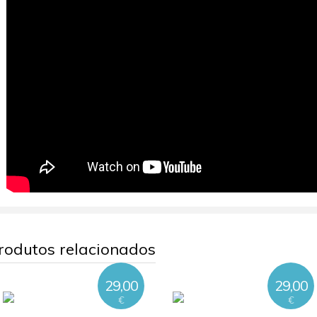
rodutos relacionados
29,00
29,00
€
€