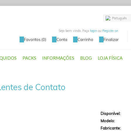
Português
Seja bem vindo. Faça
login
ou
Registe-se
.
Favoritos (0)
Conta
Carrinho
Finalizar
ÍQUIDOS
PACKS
INFORMAÇÕES
BLOG
LOJA FÍSICA
Lentes de Contato
Disponível:
Modelo:
Fabricante: