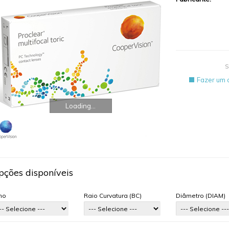
S
Fazer um 
Loading...
pções disponíveis
ho
Raio Curvatura (BC)
Diâmetro (DIAM)