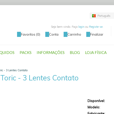
Português
Seja bem vindo. Faça
login
ou
Registe-se
.
Favoritos (0)
Conta
Carrinho
Finalizar
ÍQUIDOS
PACKS
INFORMAÇÕES
BLOG
LOJA FÍSICA
oric - 3 Lentes Contato
 Toric - 3 Lentes Contato
Disponível:
Modelo:
Fabricante: