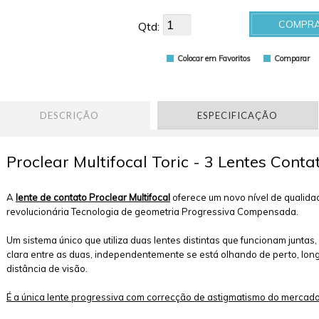
COMPR
Qtd:
Colocar em Favoritos
Comparar
DESCRIÇÃO
ESPECIFICAÇÃO
Proclear Multifocal Toric - 3 Lentes Conta
A
lente de contato Proclear Multifocal
oferece um novo nível de qualidad
revolucionária Tecnologia de geometria Progressiva Compensada.
Um sistema único que utiliza duas lentes distintas que funcionam juntas
clara entre as duas, independentemente se está olhando de perto, long
distância de visão.
É a única lente progressiva com correcção de astigmatismo do mercado