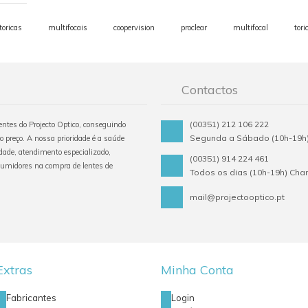
toricas
multifocais
coopervision
proclear
multifocal
tori
Contactos
(00351) 212 106 222
tentes do Projecto Optico, conseguindo
Segunda a Sábado (10h-19h)
o preço. A nossa prioridade é a saúde
ade, atendimento especializado,
(00351) 914 224 461
sumidores na compra de lentes de
Todos os dias (10h-19h) Ch
mail@projectooptico.pt
Extras
Minha Conta
Fabricantes
Login