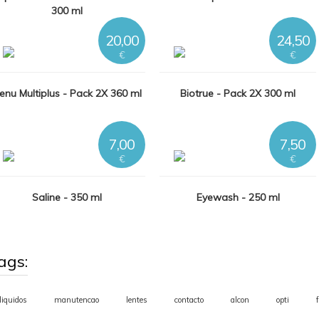
300 ml
20,00
24,50
€
€
enu Multiplus - Pack 2X 360 ml
Biotrue - Pack 2X 300 ml
7,00
7,50
€
€
Saline - 350 ml
Eyewash - 250 ml
ags:
liquidos
manutencao
lentes
contacto
alcon
opti