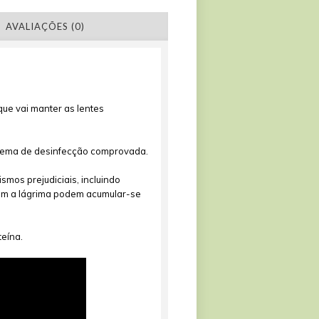
AVALIAÇÕES (0)
ue vai manter as lentes
stema de desinfecção comprovada.
mos prejudiciais, incluindo
õem a lágrima podem acumular-se
teína.