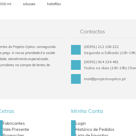
300 ml
solucoes
hidrofilas
Contactos
(00351) 212 106 222
tentes do Projecto Optico, conseguindo
Segunda a Sábado (10h-19h)
o preço. A nossa prioridade é a saúde
ade, atendimento especializado,
(00351) 914 224 461
sumidores na compra de lentes de
Todos os dias (10h-19h) Ch
mail@projectooptico.pt
Extras
Minha Conta
Fabricantes
Login
Vale Presente
Histórico de Pedidos
Promoções
Lista de Favoritos