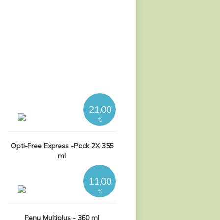
21,00
€
Opti-Free Express -Pack 2X 355
ml
11,00
€
Renu Multiplus - 360 ml