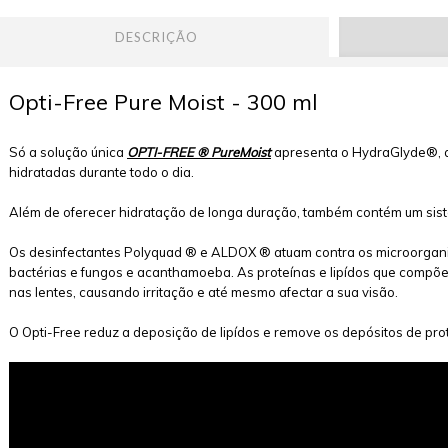
DESCRIÇÃO
Opti-Free Pure Moist - 300 ml
Só a solução única
OPTI-FREE ® PureMoist
apresenta o HydraGlyde®, q
hidratadas durante todo o dia.
Além de oferecer hidratação de longa duração, também contém um si
Os desinfectantes Polyquad ® e ALDOX ® atuam contra os microorganis
bactérias e fungos e acanthamoeba. As proteínas e lipídos que comp
nas lentes, causando irritação e até mesmo afectar a sua visão.
O Opti-Free reduz a deposição de lipídos e remove os depósitos de pro