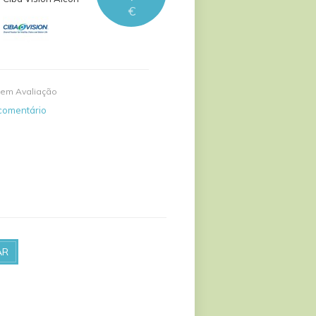
€
em Avaliação
comentário
AR