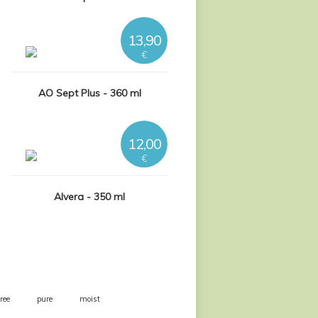
13,90
€
AO Sept Plus - 360 ml
12,00
€
Alvera - 350 ml
free
pure
moist