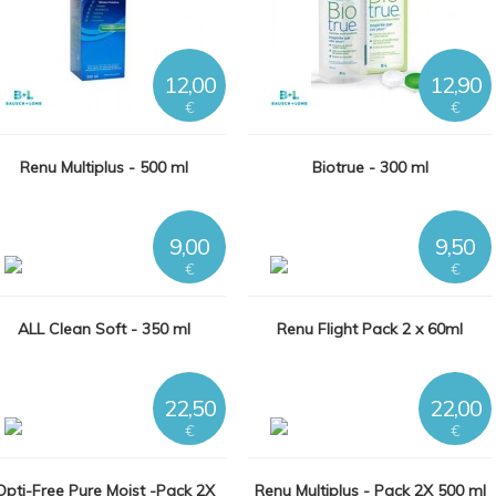
12,00
12,90
€
€
Renu Multiplus - 500 ml
Biotrue - 300 ml
9,00
9,50
€
€
ALL Clean Soft - 350 ml
Renu Flight Pack 2 x 60ml
22,50
22,00
€
€
Opti-Free Pure Moist -Pack 2X
Renu Multiplus - Pack 2X 500 ml