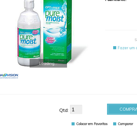
S
Fazer um 
Loading...
COMPR
Qtd:
Colocar em Favoritos
Comparar