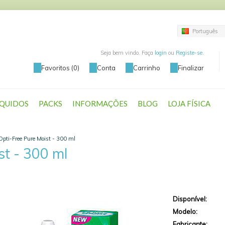
Português
Seja bem vindo. Faça
login
ou
Registe-se
.
Favoritos (0)
Conta
Carrinho
Finalizar
ÍQUIDOS
PACKS
INFORMAÇÕES
BLOG
LOJA FÍSICA
Opti-Free Pure Moist - 300 ml
st - 300 ml
Disponível:
Modelo:
Fabricante: