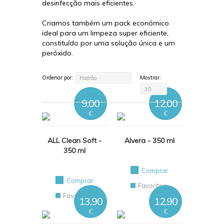
desinfecção mais eficientes.
Criamos também um pack económico
ideal para um limpeza super eficiente,
constituído por uma solução única e um
peróxido.
Ordenar por:
Mostrar:
Padrão
30
9,00
12,00
€
€
ALL Clean Soft -
Alvera - 350 ml
350 ml
Comprar
Comprar
Favoritos
Favoritos
13,90
12,90
€
€