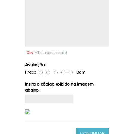
Obs:
HTML não suportado!
Avaliação:
Fraco
Bom
Insira o código exibido na imagem
abaixo:
CONTINUAR