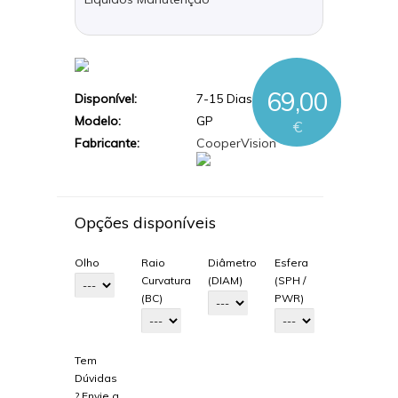
69,00
Disponível:
7-15 Dias Úteis
Modelo:
GP
€
Fabricante:
CooperVision
Opções disponíveis
Olho
Raio
Diâmetro
Esfera
Curvatura
(DIAM)
(SPH /
(BC)
PWR)
Tem
Dúvidas
? Envie a