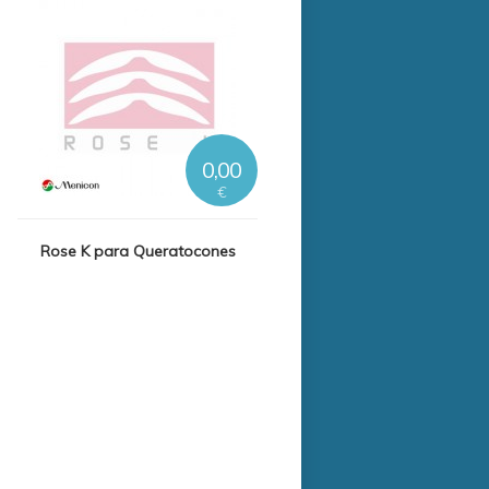
0,00
€
Rose K para Queratocones