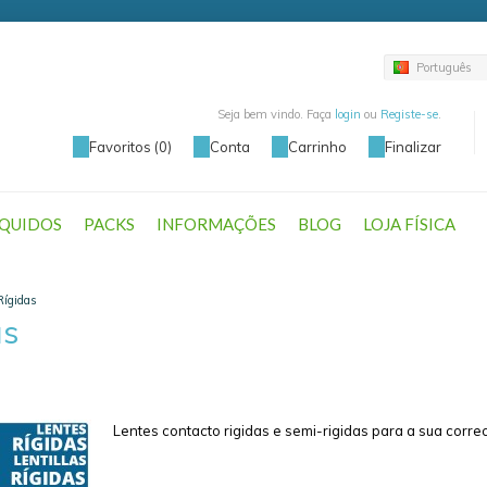
Português
Seja bem vindo. Faça
login
ou
Registe-se
.
Favoritos (0)
Conta
Carrinho
Finalizar
ÍQUIDOS
PACKS
INFORMAÇÕES
BLOG
LOJA FÍSICA
Rígidas
as
Lentes contacto rigidas e semi-rigidas para a sua corre