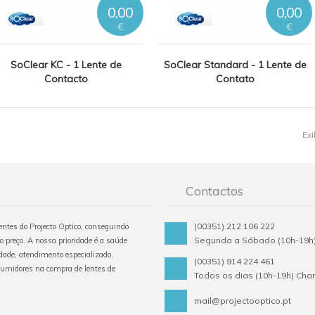
0,00
0,00
€
€
SoClear KC - 1 Lente de
SoClear Standard - 1 Lente de
Contacto
Contato
Ex
Contactos
(00351) 212 106 222
tentes do Projecto Optico, conseguindo
Segunda a Sábado (10h-19h)
o preço. A nossa prioridade é a saúde
ade, atendimento especializado,
(00351) 914 224 461
sumidores na compra de lentes de
Todos os dias (10h-19h) Ch
mail@projectooptico.pt