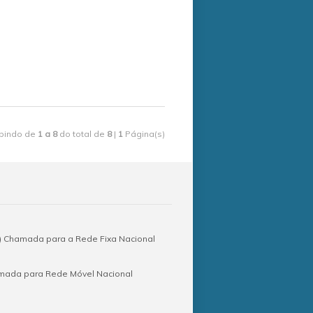
ibindo de
1 a 8
do total de
8
|
1
Página(s)
 Chamada para a Rede Fixa Nacional
amada para Rede Móvel Nacional