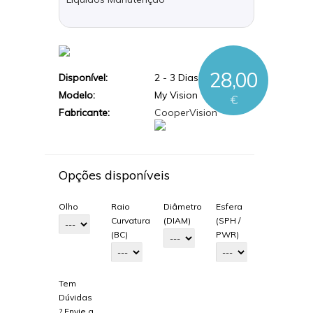
28,00
Disponível:
2 - 3 Dias Úteis
Modelo:
My Vision
€
Fabricante:
CooperVision
Opções disponíveis
Olho
Raio
Diâmetro
Esfera
Curvatura
(DIAM)
(SPH /
(BC)
PWR)
Tem
Dúvidas
? Envie a