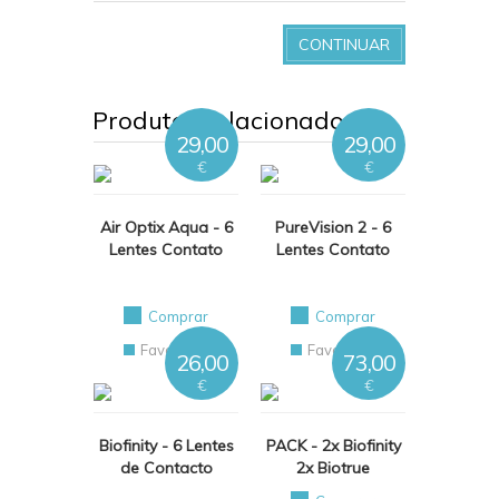
CONTINUAR
Produtos relacionados
29,00
29,00
€
€
Air Optix Aqua - 6
PureVision 2 - 6
Lentes Contato
Lentes Contato
Comprar
Comprar
Favoritos
Favoritos
26,00
73,00
€
€
Biofinity - 6 Lentes
PACK - 2x Biofinity
de Contacto
2x Biotrue