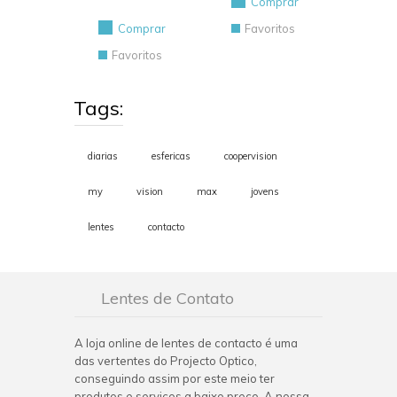
Comprar
Comprar
Favoritos
Favoritos
Tags:
diarias
esfericas
coopervision
my
vision
max
jovens
lentes
contacto
Lentes de Contato
A loja online de lentes de contacto é uma
das vertentes do Projecto Optico,
conseguindo assim por este meio ter
produtos e serviços a baixo preço. A nossa