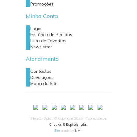
Promoções
Minha Conta
Login
Histórico de Pedidos
Lista de Favoritos
Newsletter
Atendimento
Contactos
Devoluções
Mapa do Site
Projecto Optico © Copyright 2026. Propriedade de
Circulos & Espirais, Lda.
.
Site
made by
NM
-