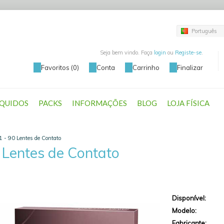
Português
Seja bem vindo. Faça
login
ou
Registe-se
.
Favoritos (0)
Conta
Carrinho
Finalizar
ÍQUIDOS
PACKS
INFORMAÇÕES
BLOG
LOJA FÍSICA
 1 - 90 Lentes de Contato
0 Lentes de Contato
Disponível:
Modelo:
Fabricante: