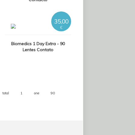
35,00
€
Biomedics 1 Day Extra - 90
Lentes Contato
total
1
one
90