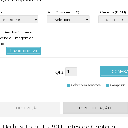
ho
Raio Curvatura (BC)
Diâmetro (DIAM)
m Dúvidas ? Envie a
ceita ou imagem da
ixa
Enviar arquivo
COMPR
Qtd:
Colocar em Favoritos
Comparar
DESCRIÇÃO
ESPECIFICAÇÃO
Dailies Total 1 - 90 Lentes de Contato