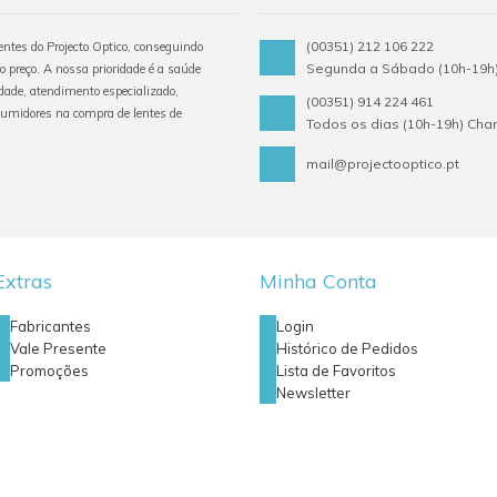
(00351) 212 106 222
tentes do Projecto Optico, conseguindo
Segunda a Sábado (10h-19h)
o preço. A nossa prioridade é a saúde
ade, atendimento especializado,
(00351) 914 224 461
sumidores na compra de lentes de
Todos os dias (10h-19h) Ch
mail@projectooptico.pt
Extras
Minha Conta
Fabricantes
Login
Vale Presente
Histórico de Pedidos
Promoções
Lista de Favoritos
Newsletter