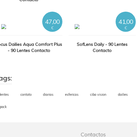
47,00
41,00
€
€
cus Dailies Aqua Comfort Plus
SofLens Daily - 90 Lentes
- 90 Lentes Contacto
Contacto
ags:
lentes
contato
diarias
esfericas
ciba vision
dailies
pack
Contactos