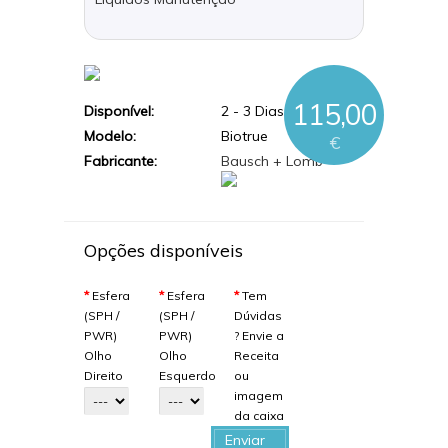
115,00
Disponível:
2 - 3 Dias Úteis
Modelo:
Biotrue
€
Fabricante:
Bausch + Lomb
Opções disponíveis
*
Esfera
*
Esfera
*
Tem
(SPH /
(SPH /
Dúvidas
PWR)
PWR)
? Envie a
Olho
Olho
Receita
Direito
Esquerdo
ou
imagem
da caixa
Enviar