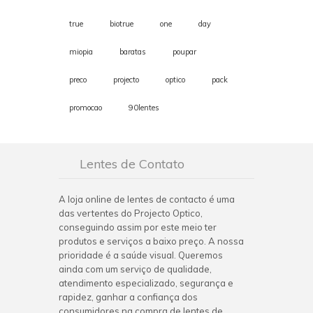
true
biotrue
one
day
miopia
baratas
poupar
preco
projecto
optico
pack
promocao
90lentes
Lentes de Contato
A loja online de lentes de contacto é uma
das vertentes do Projecto Optico,
conseguindo assim por este meio ter
produtos e serviços a baixo preço. A nossa
prioridade é a saúde visual. Queremos
ainda com um serviço de qualidade,
atendimento especializado, segurança e
rapidez, ganhar a confiança dos
consumidores na compra de lentes de