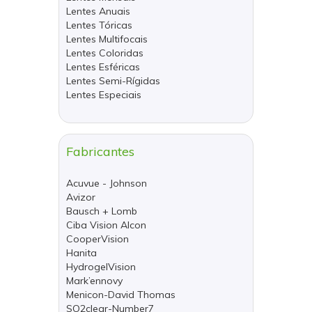
Lentes Anuais
Lentes Tóricas
Lentes Multifocais
Lentes Coloridas
Lentes Esféricas
Lentes Semi-Rígidas
Lentes Especiais
Fabricantes
Acuvue - Johnson
Avizor
Bausch + Lomb
Ciba Vision Alcon
CooperVision
Hanita
HydrogelVision
Mark’ennovy
Menicon-David Thomas
SO2clear-Number7