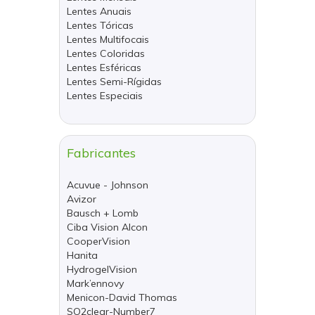
Lentes Anuais
Lentes Tóricas
Lentes Multifocais
Lentes Coloridas
Lentes Esféricas
Lentes Semi-Rígidas
Lentes Especiais
Fabricantes
Acuvue - Johnson
Avizor
Bausch + Lomb
Ciba Vision Alcon
CooperVision
Hanita
HydrogelVision
Mark’ennovy
Menicon-David Thomas
SO2clear-Number7