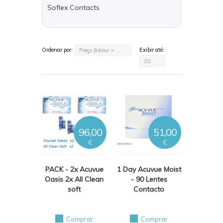
Soflex Contacts
Ordenar por:
Exibir até:
Preço (Maior > Menor)
30
96,00
51,00
€
€
PACK - 2x Acuvue
1 Day Acuvue Moist
Oasis 2x All Clean
- 90 Lentes
soft
Contacto
Comprar
Comprar