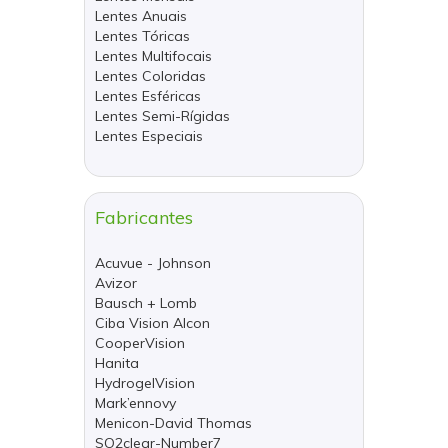
Lentes Anuais
Lentes Tóricas
Lentes Multifocais
Lentes Coloridas
Lentes Esféricas
Lentes Semi-Rígidas
Lentes Especiais
Fabricantes
Acuvue - Johnson
Avizor
Bausch + Lomb
Ciba Vision Alcon
CooperVision
Hanita
HydrogelVision
Mark’ennovy
Menicon-David Thomas
SO2clear-Number7