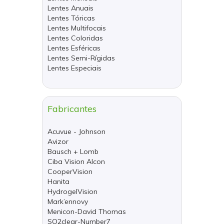
Lentes Anuais
Lentes Tóricas
Lentes Multifocais
Lentes Coloridas
Lentes Esféricas
Lentes Semi-Rígidas
Lentes Especiais
Fabricantes
Acuvue - Johnson
Avizor
Bausch + Lomb
Ciba Vision Alcon
CooperVision
Hanita
HydrogelVision
Mark’ennovy
Menicon-David Thomas
SO2clear-Number7