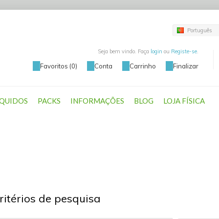
Português
Seja bem vindo. Faça
login
ou
Registe-se
.
Favoritos (0)
Conta
Carrinho
Finalizar
ÍQUIDOS
PACKS
INFORMAÇÕES
BLOG
LOJA FÍSICA
ritérios de pesquisa