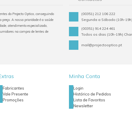
(00351) 212 106 222
tentes do Projecto Optico, conseguindo
Segunda a Sábado (10h-19h)
o preço. A nossa prioridade é a saúde
ade, atendimento especializado,
(00351) 914 224 461
sumidores na compra de lentes de
Todos os dias (10h-19h) Ch
mail@projectooptico.pt
Extras
Minha Conta
Fabricantes
Login
Vale Presente
Histórico de Pedidos
Promoções
Lista de Favoritos
Newsletter