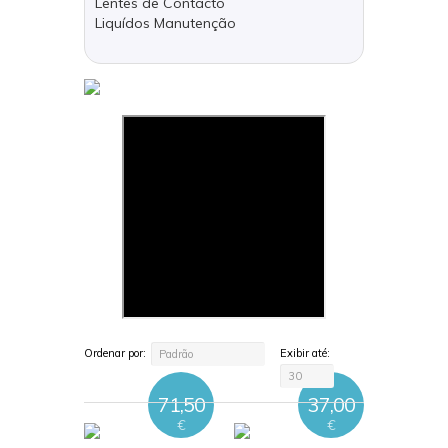
Lentes de Contacto
Liquídos Manutenção
Ordenar por:
Exibir até:
Padrão
30
71,50
37,00
€
€