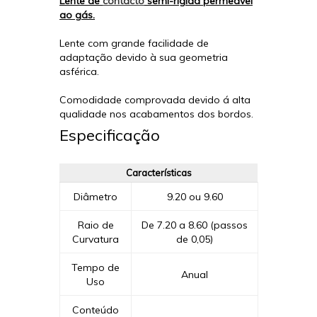
Lente de
contacto
semi-rigida permeável
ao gás.
Lente com grande facilidade de
adaptação devido à sua geometria
asférica.
Comodidade comprovada devido á alta
qualidade nos acabamentos dos bordos.
Especificação
Características
Diâmetro
9.20 ou 9.60
Raio de
De 7.20 a 8.60 (passos
Curvatura
de 0,05)
Tempo de
Anual
Uso
Conteúdo