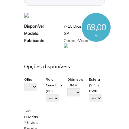
69,00
Disponível:
7-15 Dias Úteis
Modelo:
GP
€
Fabricante:
CooperVision
Opções disponíveis
Olho
Raio
Diâmetro
Esfera
Curvatura
(DIAM)
(SPH /
(BC)
PWR)
Tem
Dúvidas
? Envie a
Receita