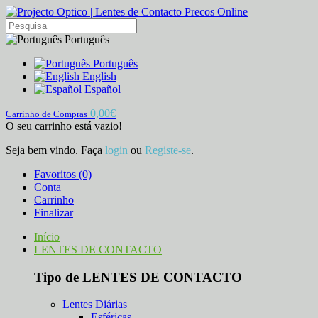
Português
Português
English
Español
0,00€
Carrinho de Compras
O seu carrinho está vazio!
Seja bem vindo. Faça
login
ou
Registe-se
.
Favoritos (0)
Conta
Carrinho
Finalizar
Início
LENTES DE CONTACTO
Tipo de LENTES DE CONTACTO
Lentes Diárias
Esféricas